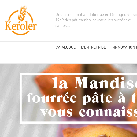
Une usine familiale fabrique en Bretagne depui
1969 des pâtisseries industrielles sucrées et
salées...
CATALOGUE
L'ENTREPRISE
INNNOVATION 