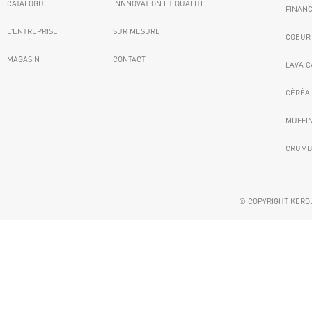
CATALOGUE
INNNOVATION ET QUALITÉ
FINANC
L'ENTREPRISE
SUR MESURE
COEUR
MAGASIN
CONTACT
LAVA C
CÉRÉA
MUFFI
CRUMB
© COPYRIGHT KEROL