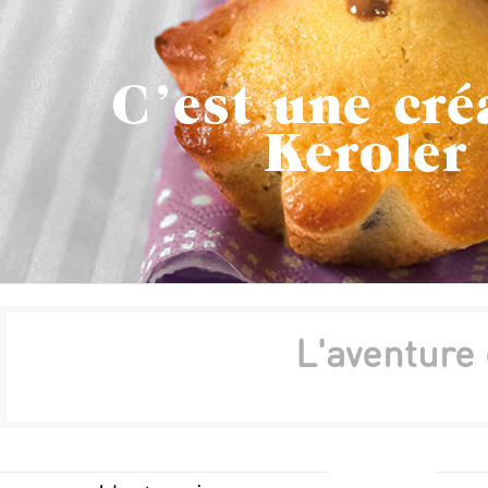
Previous
Next
Stop
L'aventure
1
2
3
4
5
6
7
8